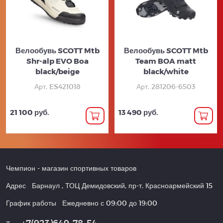
Велообувь SCOTT Mtb
Велообувь SCOTT Mtb
Shr-alp EVO Boa
Team BOA matt
black/beige
black/white
Арт. ES421018
Арт. 281206-6503
21 100 руб.
13 490 руб.
Чемпион
- магазин спортивных товаров
Адрес
Барнаул
,
ТОЦ Демидовский, пр-т. Красноармейский 15
График работы
Ежедневно с 09:00 до 19:00
+7(923)649-78-54