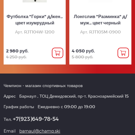
Футболка "Горки" д/жен.,
Лонгслив "Разминка" д/
цвет изумрудный
муж., цвет черный
Арт. RJT104W-1200
Арт. RJT105M-0900
2 980 руб.
4 050 руб.
4 250 руб.
5 800 руб.
Чемпион
- магазин спортивных товаров
Адрес
Барнаул
,
ТОЦ Демидовский, пр-т. Красноармейский 15
График работы
Ежедневно с 09:00 до 19:00
+7(923)649-78-54
Тел.
Email
barnaul@champ.ski