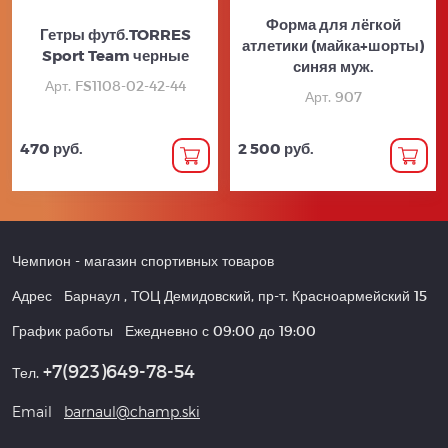
Форма для лёгкой
Гетры футб.TORRES
атлетики (майка+шорты)
Sport Team черные
синяя муж.
Арт. FS1108-02-42-44
Арт. 907
470 руб.
2 500 руб.
Чемпион
- магазин спортивных товаров
Адрес
Барнаул
,
ТОЦ Демидовский, пр-т. Красноармейский 15
График работы
Ежедневно с 09:00 до 19:00
+7(923)649-78-54
Тел.
Email
barnaul@champ.ski