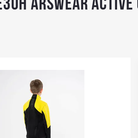
он Arswear ACTIVE C