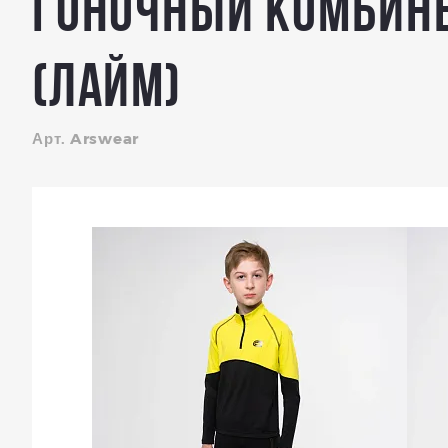
Гоночный комбинез
(Лайм)
Арт. Arswear