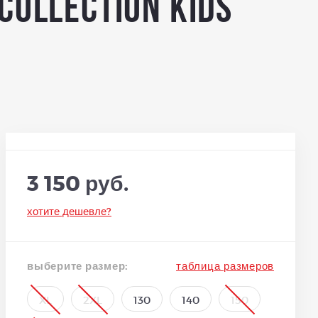
ollection KIDS
3 150 руб.
хотите дешевле?
выберите размер:
таблица размеров
XL
2XL
130
140
150