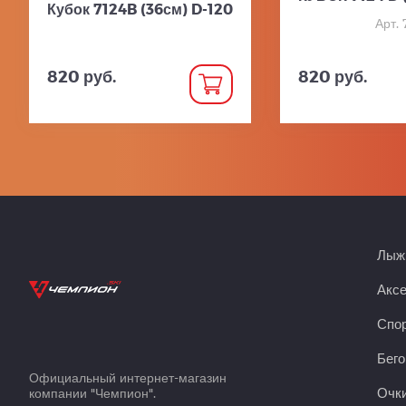
Кубок 7124B (36см) D-120
Арт. 
820 руб.
820 руб.
Лыжн
Акс
Спор
Бего
Официальный интернет-магазин
Очки
компании "Чемпион".