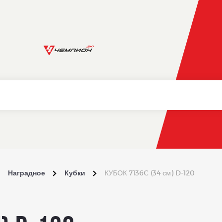
Наградное
Кубки
КУБОК 7136C (34 см) D-120