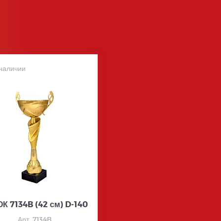
наличии
К 7134B (42 см) D-140
Арт. 7134B