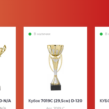
В наличии
В 
0-N/A
Кубок 7019C (29,5см) D-120
КУБО
-N/A
Арт. 7019 C