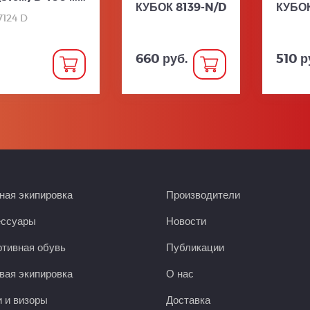
КУБОК 8139-N/D
КУБОК
7124 D
660 руб.
510 р
ая экипировка
Производители
ессуары
Новости
тивная обувь
Публикации
вая экипировка
О нас
 и визоры
Доставка