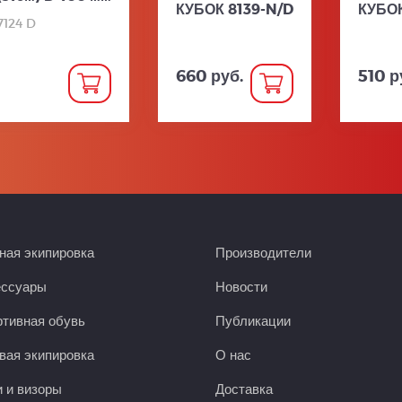
КУБОК 8139-N/D
КУБОК
7124 D
660 руб.
510 р
ая экипировка
Производители
ессуары
Новости
тивная обувь
Публикации
вая экипировка
О нас
 и визоры
Доставка