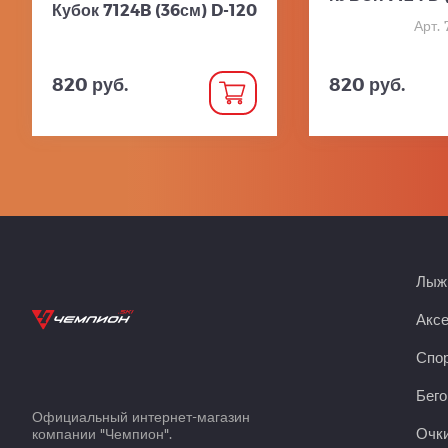
Кубок 7124B (36см) D-120
Арт. 
820 руб.
820 руб.
Лыжн
Акс
Спор
Бего
Официальный интернет-магазин
Очки
компании "Чемпион".