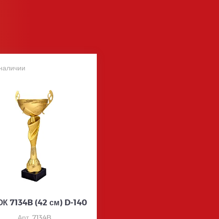
наличии
К 7134B (42 см) D-140
Арт. 7134B