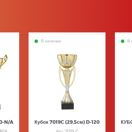
В наличии
В 
0-N/A
Кубок 7019C (29,5см) D-120
КУБО
-N/A
Арт. 7019 C