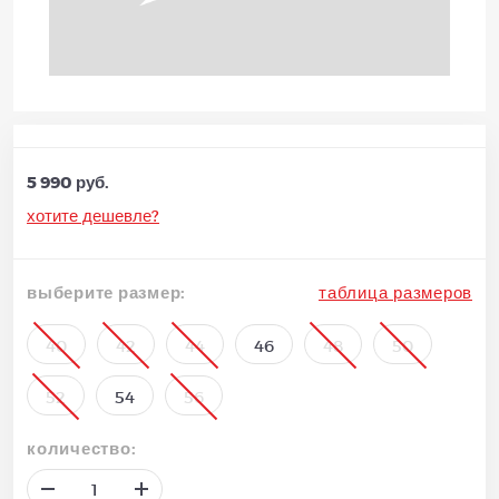
5 990 руб.
хотите дешевле?
выберите размер:
таблица размеров
40
42
44
46
48
50
52
54
56
количество: