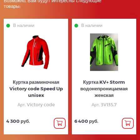
Возможно, Вам будут интересны следующие
товары:
В наличии
В наличии
Куртка разминочная
Куртка KV+ Storm
Victory code Speed Up
водонепроницаемая
unisex
женская
Арт. Victory code
Арт. 3V135.7
4 300 руб.
6 400 руб.