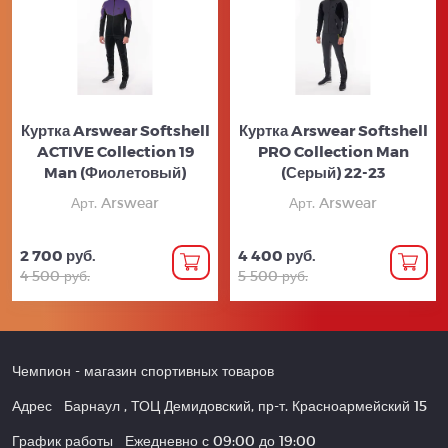
Куртка Arswear Softshell
Куртка Arswear Softshell
ACTIVE Collection 19
PRO Collection Man
Man (Фиолетовый)
(Серый) 22-23
Арт. Arswear
Арт. Arswear
2 700 руб.
4 400 руб.
4 500 руб.
5 500 руб.
Чемпион
- магазин спортивных товаров
Адрес
Барнаул
,
ТОЦ Демидовский, пр-т. Красноармейский 15
График работы
Ежедневно с 09:00 до 19:00