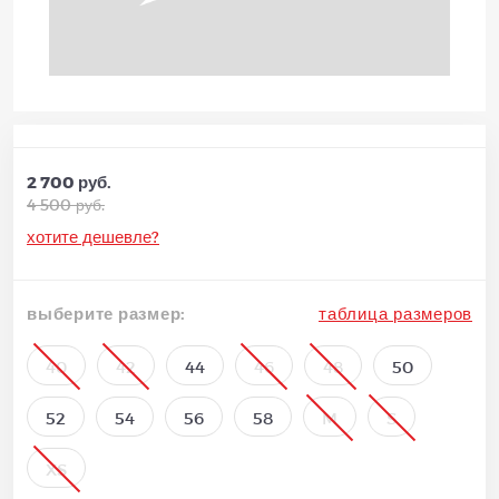
2 700 руб.
4 500 руб.
хотите дешевле?
выберите размер:
таблица размеров
40
42
44
46
48
50
52
54
56
58
M
S
XS