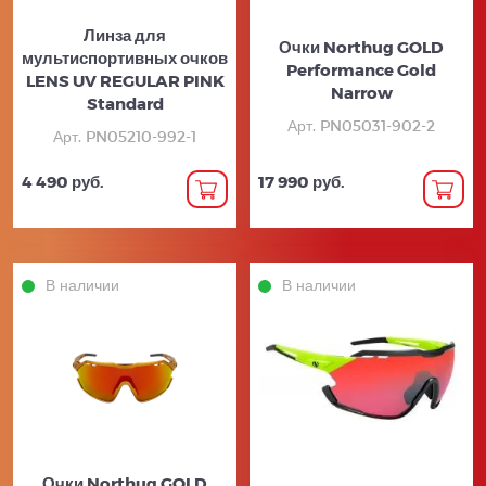
Линза для
Очки Northug GOLD
мультиспортивных очков
Performance Gold
LENS UV REGULAR PINK
Narrow
Standard
Арт. PN05031-902-2
Арт. PN05210-992-1
4 490 руб.
17 990 руб.
В наличии
В наличии
Очки Northug GOLD