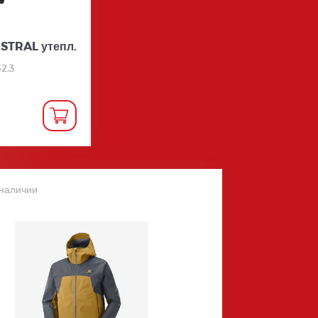
ISTRAL утепл.
32.3
 наличии