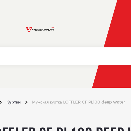
Куртки
Мужская куртка LOFFLER CF PL100 deep water