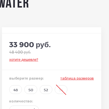
 water
33 900 руб.
48 400 руб.
хотите дешевле?
выберите размер:
таблица размеров
48
50
52
54
количество: