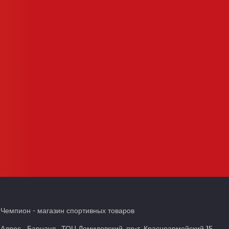
Чемпион
- магазин спортивных товаров
Адрес
Барнаул
,
ТОЦ Демидовский, пр-т. Красноармейский 15