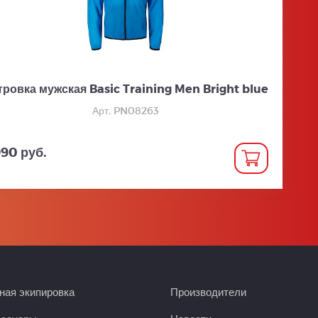
тровка мужская Basic Training Men Bright blue
Арт. PN08263
990 руб.
ая экипировка
Производители