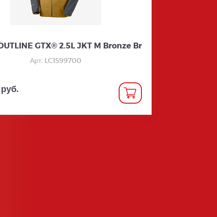
OUTLINE GTX® 2.5L JKT M Bronze Br
Арт. LC1599700
 руб.