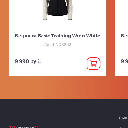
Ветровка Basic Training Wmn White
Ве
Арт. PN08262
9 990 руб.
9 
Лыжн