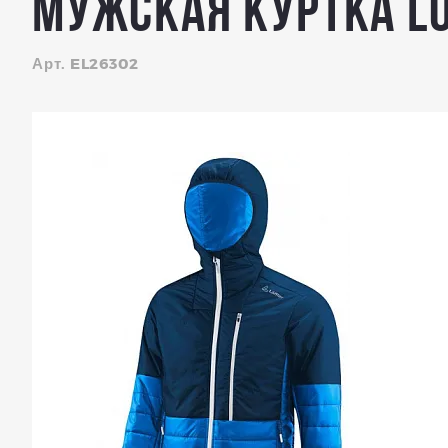
Мужская куртка LO
Арт. EL26302