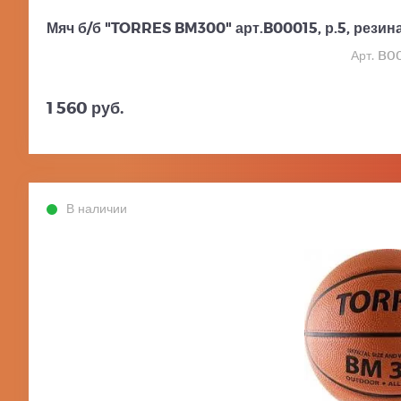
Мяч б/б "TORRES BM300" арт.B00015, р.5, резина
Арт. B0
1 560 руб.
В наличии