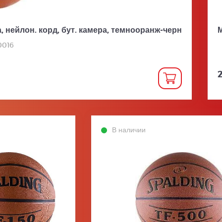
, нейлон. корд, бут. камера, темнооранж-черн
М
0016
2
В наличии