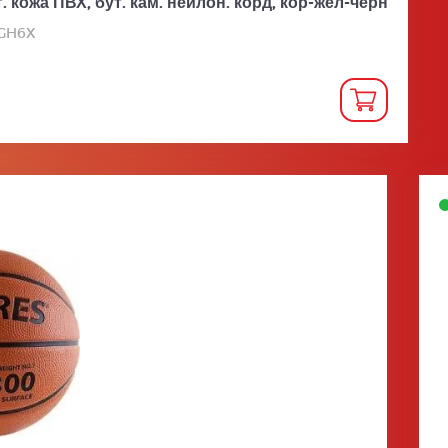
. кожа ПВХ, бут. кам. нейлон. корд, кор-жел-черн
BGH6X