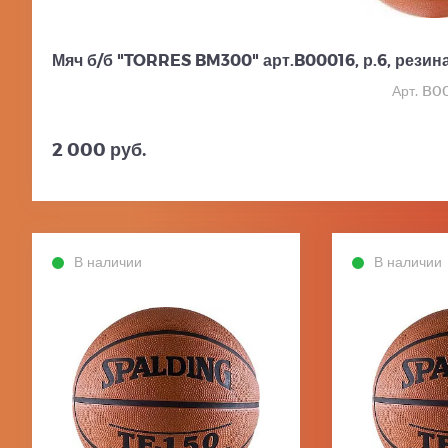
Мяч б/б "TORRES BM300" арт.B00016, р.6, резина
Арт. B0
2 000 руб.
В наличии
В наличии