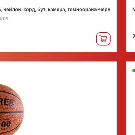
, нейлон. корд, бут. камера, темнооранж-черн
М
0015