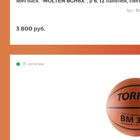
Мяч баск. "MOLTEN BGH6X", р 6, 12 панелей, синт
Арт. 
3 800 руб.
В наличии