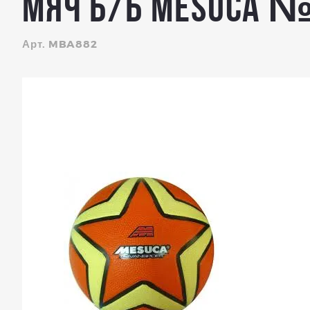
Мяч б/б Mesuca №
Арт. MBA882