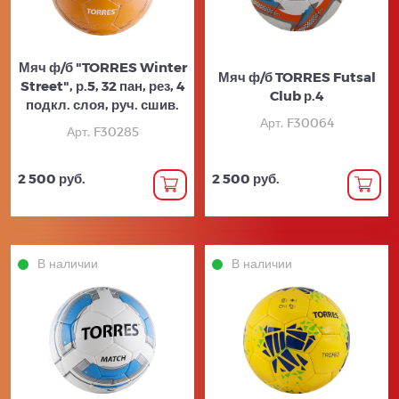
Мяч ф/б "TORRES Winter
Мяч ф/б TORRES Futsal
Street", р.5, 32 пан, рез, 4
Club р.4
подкл. слоя, руч. сшив.
Арт. F30064
Арт. F30285
2 500 руб.
2 500 руб.
В наличии
В наличии