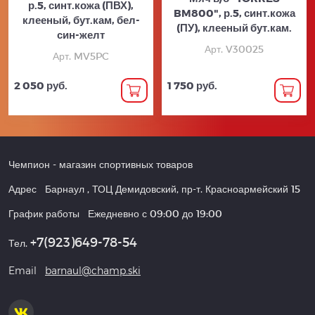
р.5, синт.кожа (ПВХ),
BM800", р.5, синт.кожа
клееный, бут.кам, бел-
(ПУ), клееный бут.кам.
син-желт
Арт. V30025
Арт. MV5PC
2 050 руб.
1 750 руб.
Чемпион
- магазин спортивных товаров
Адрес
Барнаул
,
ТОЦ Демидовский, пр-т. Красноармейский 15
График работы
Ежедневно с 09:00 до 19:00
+7(923)649-78-54
Тел.
Email
barnaul@champ.ski