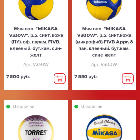
Мяч вол. "MIKASA
Мяч вол. "MIKASA
V330W", р.5, синт. кожа
V300W", р.5, синт.кожа
(ПУ), оф. парам. FIVB,
(микрофиб),FIVB Appr, 8
клееный, бут.кам, син-
пан, клееный, бут.кам,
желт
сине-желт
Арт. V330W
Арт. V300W
7 500 руб.
7 850 руб.
В наличии
В наличии