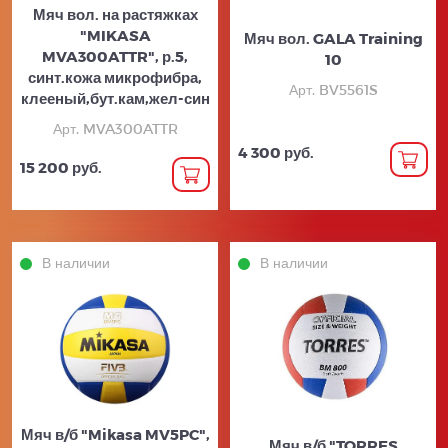
Мяч вол. на растяжках
"MIKASA
Мяч вол. GALA Training
MVA300ATTR", р.5,
10
синт.кожа микрофибра,
Арт. BV5561S
клееный,бут.кам,жел-син
Арт. MVA300ATTR
4 300 руб.
15 200 руб.
В наличии
В наличии
Мяч в/б "Mikasa MV5PC",
Мяч в/б "TORRES