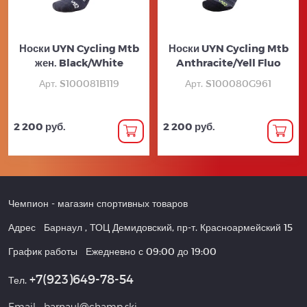
Носки UYN Cycling Mtb
Носки UYN Cycling Mtb
жен. Black/White
Anthracite/Yell Fluo
Арт. S100081B119
Арт. S100080G961
2 200 руб.
2 200 руб.
Чемпион
- магазин спортивных товаров
Адрес
Барнаул
,
ТОЦ Демидовский, пр-т. Красноармейский 15
График работы
Ежедневно с 09:00 до 19:00
+7(923)649-78-54
Тел.
Email
barnaul@champ.ski