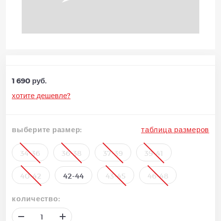
1 690 руб.
хотите дешевле?
выберите размер:
таблица размеров
34-36
36-38
37-39
39-41
40-42
42-44
43-45
46-48
количество: