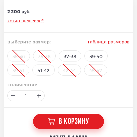
2 200 руб.
хотите дешевле?
выберите размер:
таблица размеров
35-36
35-38
37-38
39-40
39-41
41-42
42-44
45-47
количество:
В КОРЗИНУ