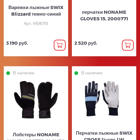
Варежки лыжные SWIX
перчатки NONAME
Blizzard темно-синий
GLOVES 15, 2000771
Арт. H0670
3 190 руб.
2 520 руб.
В наличии
В наличии
Перчатки лыжные SWIX
Лобстеры NONAME
CROSS (т-син.) W