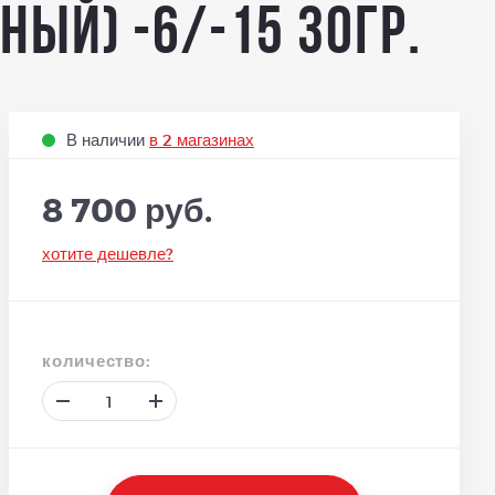
ный) -6/-15 30гр.
В наличии
в 2 магазинах
8 700 руб.
хотите дешевле?
количество: