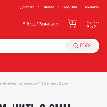
Доставка
Оплата
Гарантии
Контакты
Корзина
Вход
/
Регистрация
0 руб.
поиск
я футбольных ворот, 3м * 9.5 м, нить 2.2мм