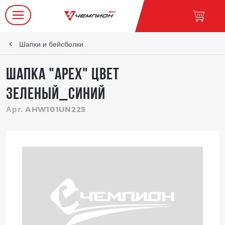
Шапки и бейсболки
Шапка "Арех" цвет
зеленый_синий
Арт. AHW101UN225