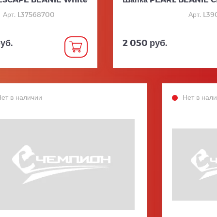
Арт. L37568700
Арт. L3
уб.
2 050 руб.
Нет в наличии
Нет в нал