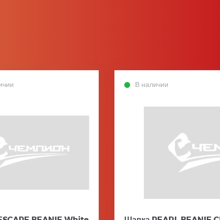
ичии
В наличии
ESCAPE BEANIE White
Шапка PEARL BEANIE 