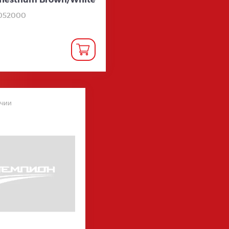
9052000
ичии