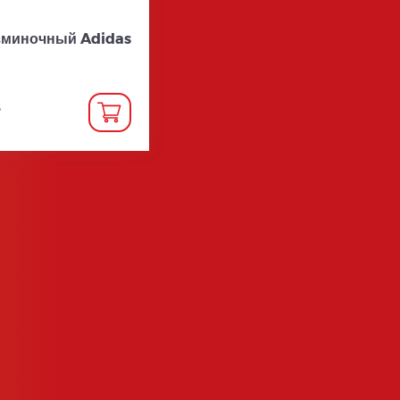
зминочный Adidas
.