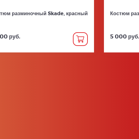
тюм разминочный Skade, красный
Костюм ра
00 руб.
5 000 руб