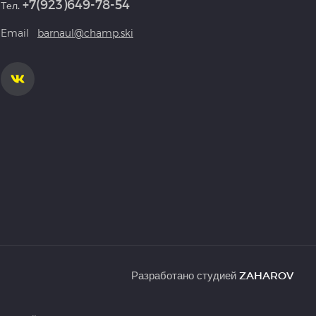
+7(923)649-78-54
Тел.
Email
barnaul@champ.ski
Разработано студией
ZAHAROV