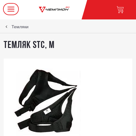
Темляки
Темляк STC, M