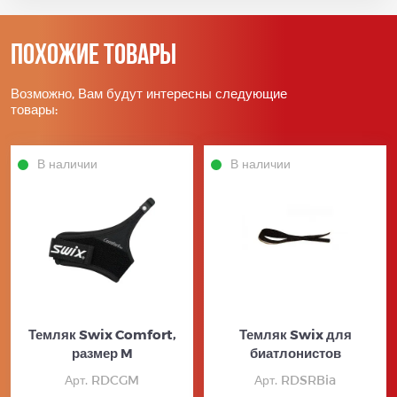
Похожие товары
Возможно, Вам будут интересны следующие
товары:
В наличии
В наличии
Темляк Swix Comfort,
Темляк Swix для
размер M
биатлонистов
Арт. RDCGM
Арт. RDSRBia