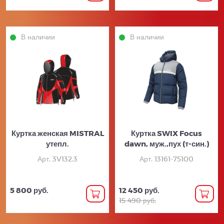
В наличии
В наличии
Куртка женская MISTRAL
Куртка SWIX Focus
утепл.
dawn, муж.,пух (т-син.)
Арт. 3V132.3
Арт. 13161-75100
5 800 руб.
12 450 руб.
15 490 руб.