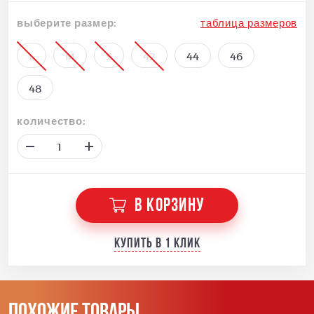
выберите размер:
таблица размеров
L
M
S
42
44
46
48
количество:
В КОРЗИНУ
Купить в 1 клик
Похожие товары