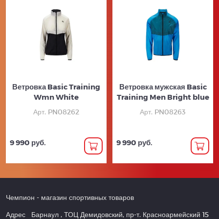
Ветровка Basic Training
Ветровка мужская Basic
Wmn White
Training Men Bright blue
Арт. PN08262
Арт. PN08263
9 990 руб.
9 990 руб.
Чемпион
- магазин спортивных товаров
Адрес
Барнаул
,
ТОЦ Демидовский, пр-т. Красноармейский 15