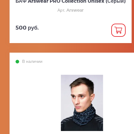
БАФ Arswear PRO Collection Unisex (Серый)
Арт. Arswear
500 руб.
В наличии