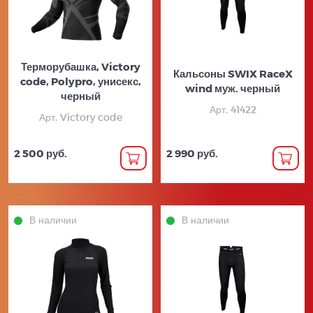
Терморубашка, Victory
Кальсоны SWIX RaceX
code, Polypro, унисекс,
wind муж. черный
черный
Арт. 41422
Арт. Victory code
2 500 руб.
2 990 руб.
В наличии
В наличии