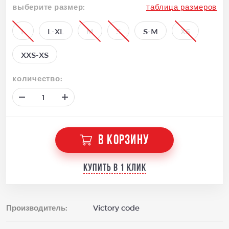
выберите размер:
таблица размеров
L
L-XL
M
S
S-M
XS
XXS-XS
количество:
В КОРЗИНУ
Купить в 1 клик
Производитель:
Victory code