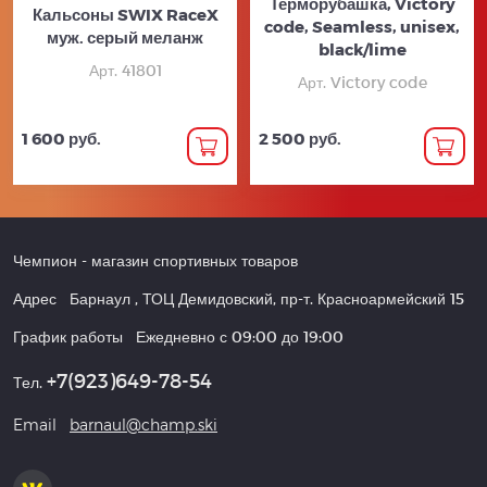
Терморубашка, Victory
Кальсоны SWIX RaceX
code, Seamless, unisex,
муж. серый меланж
black/lime
Арт. 41801
Арт. Victory code
1 600 руб.
2 500 руб.
Чемпион
- магазин спортивных товаров
Адрес
Барнаул
,
ТОЦ Демидовский, пр-т. Красноармейский 15
График работы
Ежедневно с 09:00 до 19:00
+7(923)649-78-54
Тел.
Email
barnaul@champ.ski