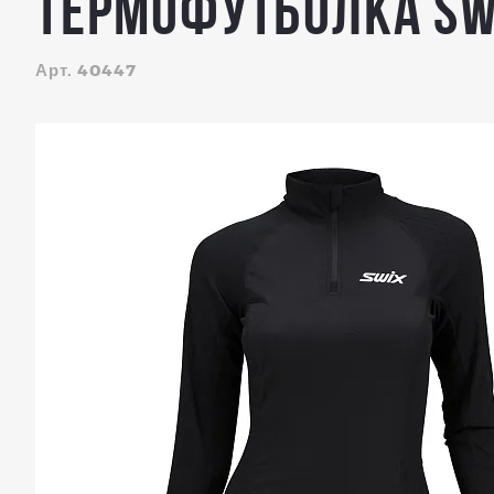
Термофутболка SW
Арт. 40447