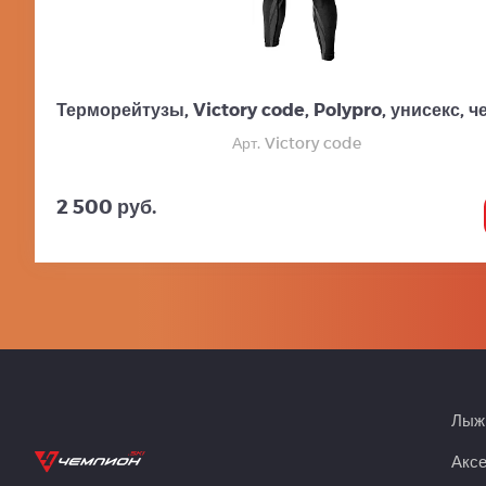
Терморейтузы, Victory code, Polypro, унисекс, 
Арт. Victory code
2 500 руб.
Лыжн
Акс