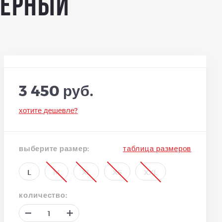
черный
3 450 руб.
хотите дешевле?
выберите размер:
таблица размеров
L
M
XL
XS
XXL
количество: