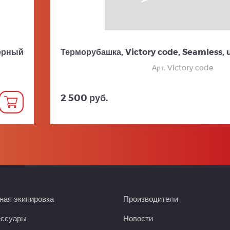
черный
Терморубашка, Victory code, Seamless, 
Арт. Victory code
2 500 руб.
ая экипировка
Производители
ессуары
Новости