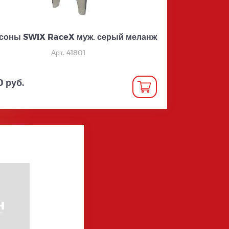
соны SWIX RaceX муж. серый меланж
Арт. 41801
0 руб.