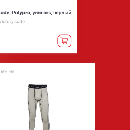
ode, Polypro, унисекс, черный
 Victory code
наличии