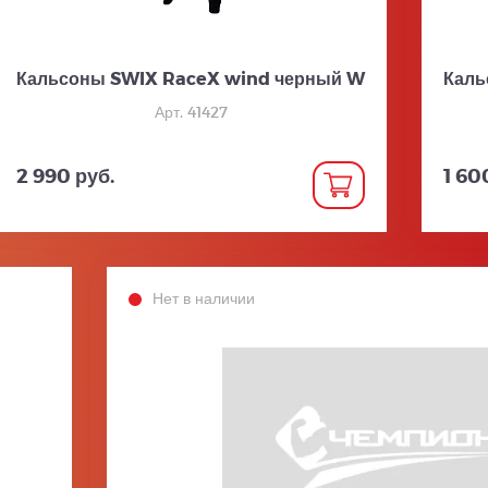
Кальсоны SWIX RaceX wind черный W
Каль
Арт. 41427
2 990 руб.
1 60
Нет в наличии