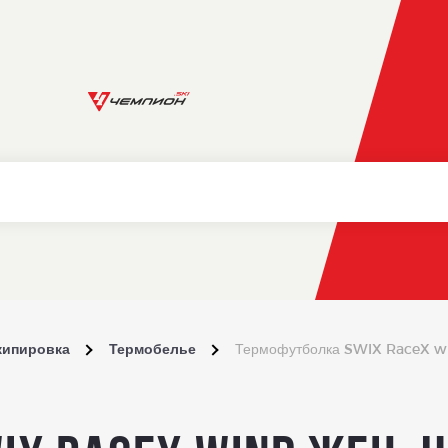
кипировка
Термобелье
Термофутболка SWIX RaceX wi