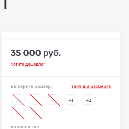
21
35 000 руб.
хотите дешевле?
выберите размер:
таблица размеров
38
39
40
41
42
44
45
количество: