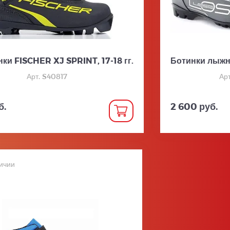
нки FISCHER XJ SPRINT, 17-18 гг.
Ботинки лыжн
Арт. S40817
Арт
б.
2 600 руб.
ичии