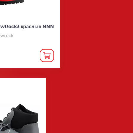
owRock3 красные NNN
owrock