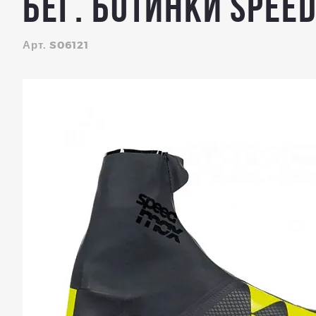
Бег. ботинки SPEED
Арт. S06121