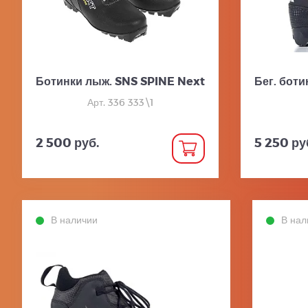
Ботинки лыж. SNS SPINE Next
Бег. боти
Арт. 336 333\1
2 500 руб.
5 250 ру
В наличии
В нал