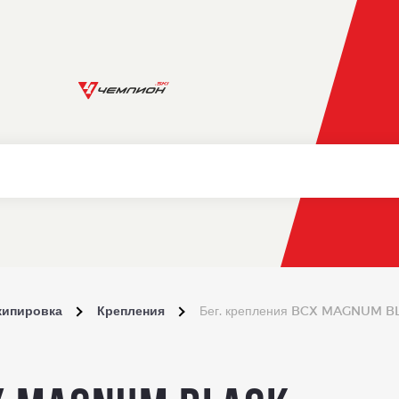
кипировка
Крепления
Бег. крепления BCX MAGNUM B