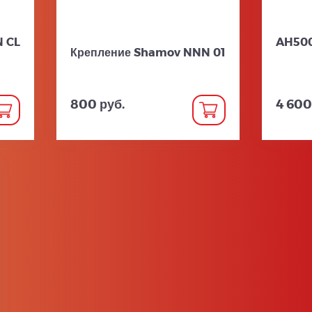
 CL
AH500
Крепление Shamov NNN 01
800 руб.
4 600