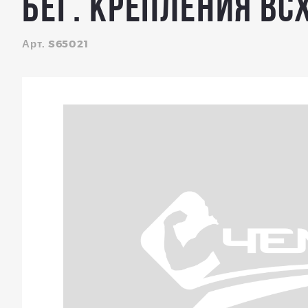
Бег. крепления BC
Арт. S65021