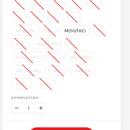
48
4XS
50
52
54
56
58
L
L-XL
L(52/188)
M
M(50/182)
S
S-M
S(44/170)
XL
XL(50/176)
XS
XS(46/170)
XXL(56/188)
XXS
XXS-XS
XXXL
XXXS
количество: