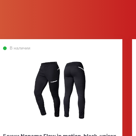
В наличии
Брюки Noname Flow in motion, black, unisex