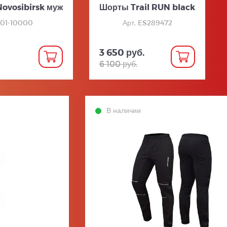
ovosibirsk муж
Шорты Trail RUN black
701-10000
Арт. ES289472
3 650 руб.
6 100 руб.
В наличии