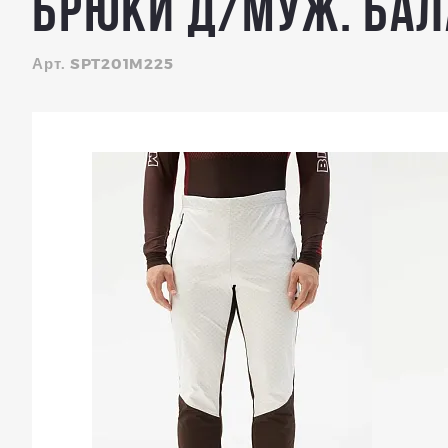
Брюки д/муж. Бал
Арт. SPT201M225