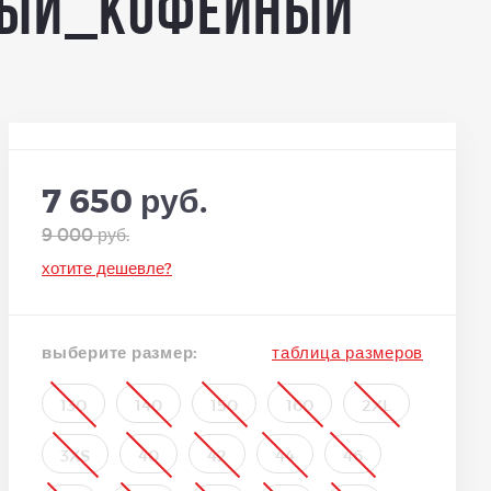
чный_кофейный
7 650 руб.
9 000 руб.
хотите дешевле?
выберите размер:
таблица размеров
130
140
150
160
2XL
3XS
40
42
44
46