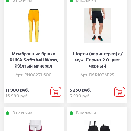
В наличии
В наличии
Мембранные брюки
Шорты (спринтерки) д/
RUKA Softshell Wmn,
муж. Спринт 2.0 цвет
Жёлтый минерал
черный
Арт. PN08231-600
Арт. RSR103M125
11 900 руб.
3 250 руб.
16 990 руб.
5 400 руб.
В наличии
В наличии