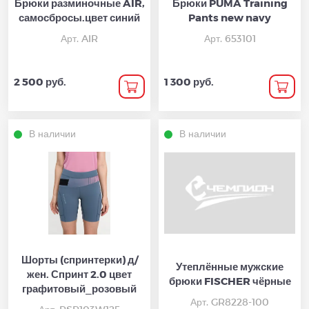
Брюки разминочные AIR,
Брюки PUMA Training
самосбросы.цвет синий
Pants new navy
Арт. AIR
Арт. 653101
2 500 руб.
1 300 руб.
В наличии
В наличии
Шорты (спринтерки) д/
Утеплённые мужские
жен. Спринт 2.0 цвет
брюки FISCHER чёрные
графитовый_розовый
Арт. GR8228-100