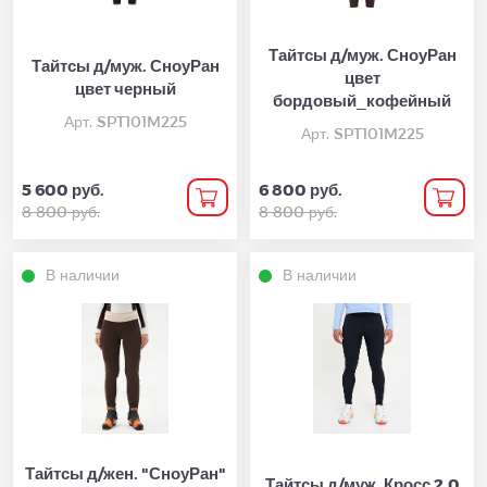
Тайтсы д/муж. СноуРан
Тайтсы д/муж. СноуРан
цвет
цвет черный
бордовый_кофейный
Арт. SPT101M225
Арт. SPT101M225
5 600 руб.
6 800 руб.
8 800 руб.
8 800 руб.
В наличии
В наличии
Тайтсы д/жен. "СноуРан"
Тайтсы д/муж. Кросс 2.0