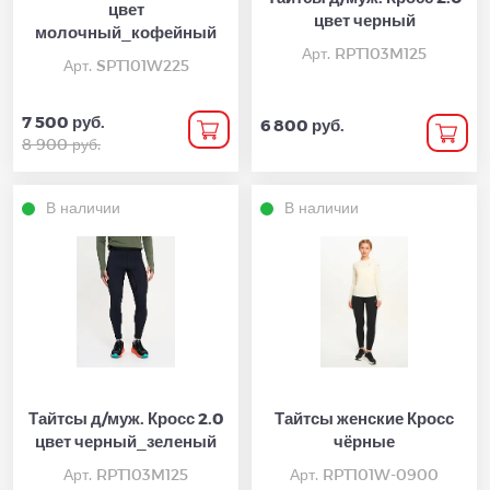
цвет
цвет черный
молочный_кофейный
Арт. RPT103M125
Арт. SPT101W225
7 500 руб.
6 800 руб.
8 900 руб.
В наличии
В наличии
Тайтсы д/муж. Кросс 2.0
Тайтсы женские Кросс
цвет черный_зеленый
чёрные
Арт. RPT103M125
Арт. RPT101W-0900