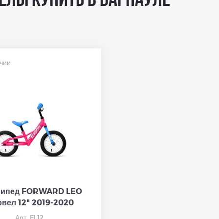
елы купить в Барнауле
чии
сипед FORWARD LEO
овел 12" 2019-2020
Арт. FL12