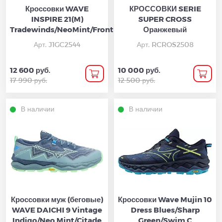
Кроссовки WAVE
КРОССОВКИ SERIE
INSPIRE 21(M)
SUPER CROSS
Tradewinds/NeoMint/FrontierBlu
Оранжевый
Арт. J1GC2544
Арт. RCROS2508
12 600 руб.
10 000 руб.
17 990 руб.
12 500 руб.
В наличии
В наличии
Кроссовки муж (беговые)
Кроссовки Wave Mujin 10
WAVE DAICHI 9 Vintage
Dress Blues/Sharp
Indigo/Neo Mint/Citade
Green/Swim C