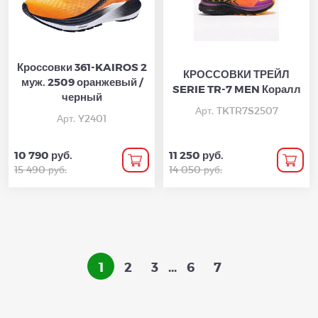
Кроссовки 361-KAIROS 2
КРОССОВКИ ТРЕЙЛ
муж. 2509 оранжевый /
SERIE TR-7 MEN Коралл
черный
Арт. TKTR7S2507
Арт. Y2401
10 790 руб.
11 250 руб.
15 490 руб.
14 050 руб.
1
2
3
...
6
7