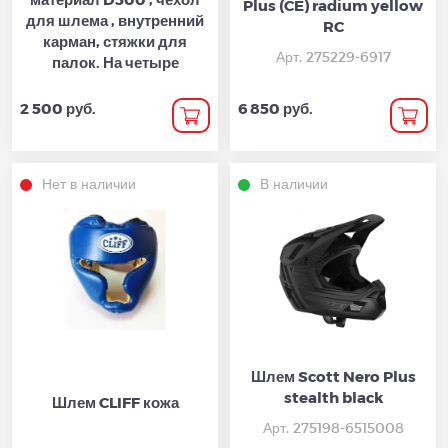
Plus (CE) radium yellow
для шлема , внутренний
RC
карман, стяжки для
Арт. 275229-6917
палок. На четыре
2 500 руб.
6 850 руб.
Нет в наличии
В наличии
Шлем Scott Nero Plus
stealth black
Шлем CLIFF кожа
Арт. 275198-6515008