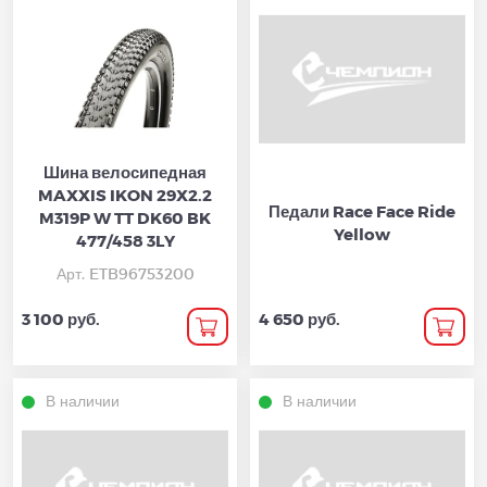
Шина велосипедная
MAXXIS IKON 29X2.2
Педали Race Face Ride
M319P W TT DK60 BK
Yellow
477/458 3LY
Арт. ETB96753200
3 100 руб.
4 650 руб.
В наличии
В наличии