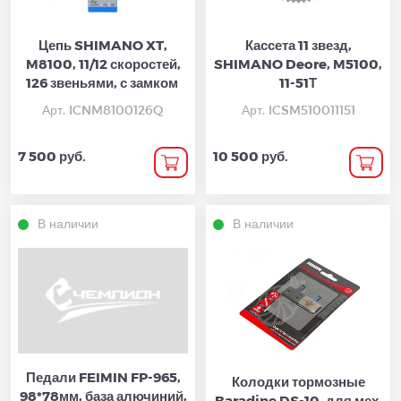
Цепь SHIMANO XT,
Кассета 11 звезд,
M8100, 11/12 скоростей,
SHIMANO Deore, M5100,
126 звеньями, с замком
11-51Т
Арт. ICNM8100126Q
Арт. ICSM510011151
7 500 руб.
10 500 руб.
В наличии
В наличии
Педали FEIMIN FP-965,
Колодки тормозные
98*78мм, база алючиний,
Baradine DS-10, для мех.