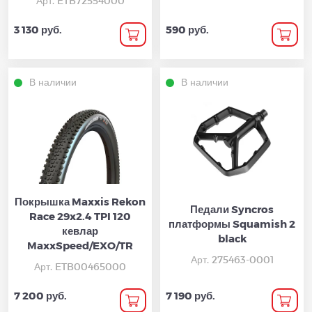
Арт. ETB72554000
3 130 руб.
590 руб.
В наличии
В наличии
Покрышка Maxxis Rekon
Педали Syncros
Race 29x2.4 TPI 120
платформы Squamish 2
кевлар
black
MaxxSpeed/EXO/TR
Арт. 275463-0001
Арт. ETB00465000
7 200 руб.
7 190 руб.