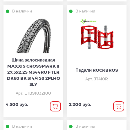
В наличии
В наличии
Шина велосипедная
MAXXIS CROSSMARK II
Педали ROCKBROS
27.5x2.25 M344RU F TLR
DK60 BK 314/458 2PLHO
Арт. JT410R
3LY
Арт. ETB91032100
4 500 руб.
2 200 руб.
В наличии
В наличии