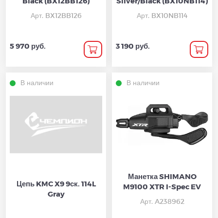
Black (BX12BB126)
Silver/Black (BX10NB114)
Арт. BX12BB126
Арт. BX10NB114
5 970 руб.
3 190 руб.
В наличии
В наличии
Манетка SHIMANO
Цепь KMC X9 9ск. 114L
M9100 XTR I-Spec EV
Gray
Арт. A238962