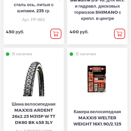
сталь ось, литые с
и гидравл. дисковых
шипами, 235 гр.
тормозов SHIMANO с
крепл. в центре
Арт. FP-965
450 руб.
400 руб.
В наличии
В наличии
Шина велосипедная
MAXXIS ARDENT
Камера велосипедная
26x2.25 M315P W TT
MAXXIS WELTER
DK60 BK 458 3LY
WEIGHT 16X1.90/2.125