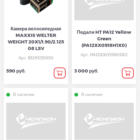
Камера велосипедная
Педали HT PA12 Yellow
MAXXIS WELTER
Green
WEIGHT 20X1/1.90/2.125
(PA12XX0918H1X0)
08 LSV
Арт. PA12XX0918H1X0
Арт. IB29513000
590 руб.
3 000 руб.
В наличии
В наличии