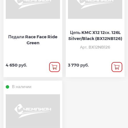
Цепь KMC X12 12ск. 126L
Педали Race Face Ride
Silver/Black (BX12NB126)
Green
Арт. BX12NB126
4 650 руб.
3 770 руб.
В наличии