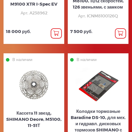
M8100, 11/12 скоростей,
M9100 XTR I-Spec EV
126 звеньями, с замком
Арт. A238962
Арт. ICNM8100126Q
18 000 руб.
7 500 руб.
В наличии
В наличии
Колодки тормозные
Кассета 11 звезд,
Baradine DS-10, для мех.
SHIMANO Deore, M5100,
и гидравл. дисковых
11-51Т
тормозов SHIMANO с