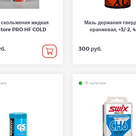
 скольжения жидкая
Мазь держания твер
atore PRO HF COLD
оранжевая, +3/-2, 4
уб.
300 руб.
чии
В наличии