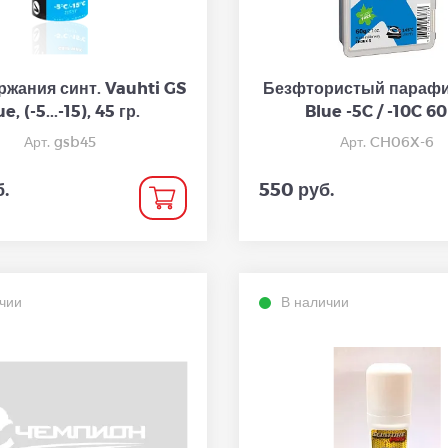
ржания синт. Vauhti GS
Безфтористый параф
e, (-5...-15), 45 гр.
Blue -5C / -10C 60
Арт. gsb45
Арт. CH06X-6
.
550 руб.
чии
В наличии