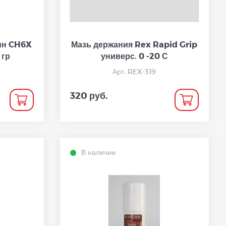
ин CH6X
Мазь держания Rex Rapid Grip
 гр
универс. 0 -20 С
Арт. REX-319
320 руб.
В наличии