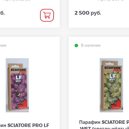
б.
2 500 руб.
чии
В наличии
Парафин SCIATORE 
ин SCIATORE PRO LF
WET (светло-жёлтый