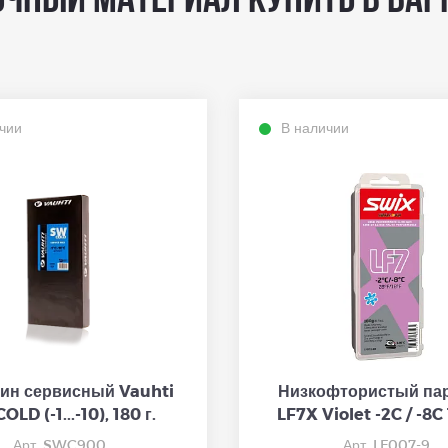
чный материал купить в Бар
чии
В наличии
ин сервисный Vauhti
Низкофтористый па
OLD (-1...-10), 180 г.
LF7X Violet -2C / -8C
Арт. SWC900
Арт. LF007-9