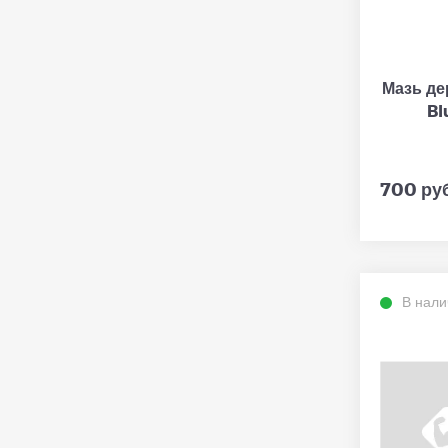
Мазь де
Blu
700 руб
В нали