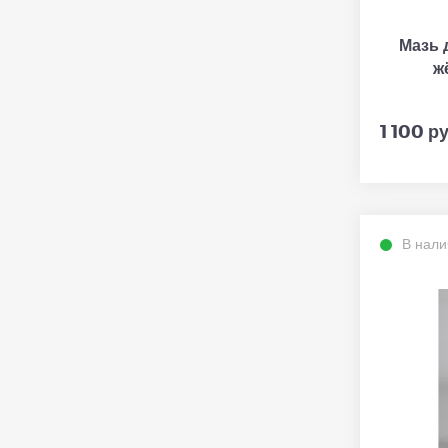
Мазь 
жё
1 100 ру
В нали