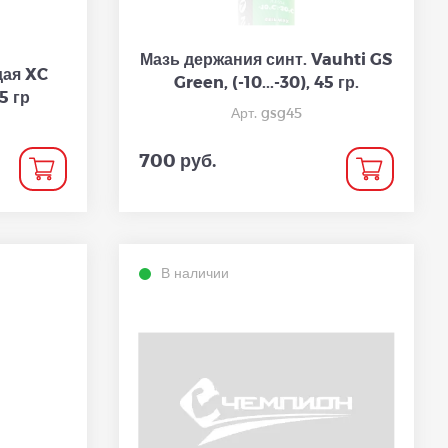
Мазь держания синт. Vauhti GS
дая XC
Green, (-10...-30), 45 гр.
5 гр
Арт. gsg45
700 руб.
В наличии