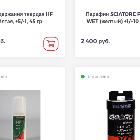
держания твердая HF
Парафин SCIATORE 
лтая, +5/-1, 45 гр
WET (жёлтый) +1/+10 
б.
2 400 руб.
чии
В наличии