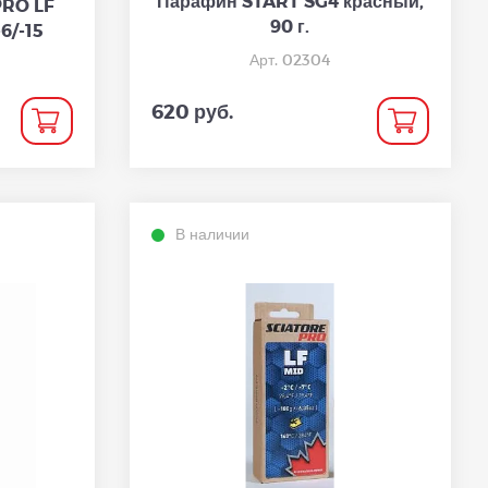
Парафин START SG4 красный,
PRO LF
90 г.
6/-15
Арт. 02304
620 руб.
В наличии