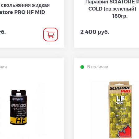
Парафин SCIATORE 
 скольжения жидкая
COLD (св.зеленый) -
iatore PRO HF MID
180гр.
уб.
2 400 руб.
чии
В наличии