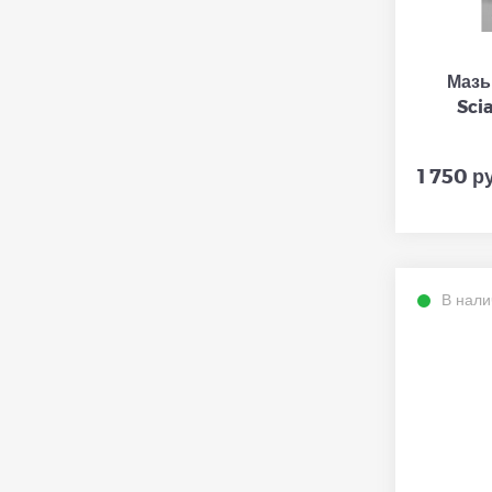
Мазь
Sci
1 750 р
В нали