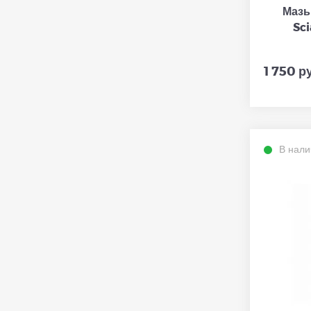
Мазь
Sc
1 750 р
В нали