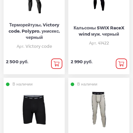
Терморейтузы, Victory
Кальсоны SWIX RaceX
code, Polypro, унисекс,
wind муж. черный
черный
Арт. 41422
Арт. Victory code
2 500 руб.
2 990 руб.
В наличии
В наличии