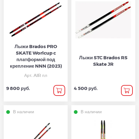
Лыжи Brados PRO
SKATE Worlcup c
Лыжи STC Brados RS
платформой под
Skate JR
крепление NNN (2023)
Арт. AIR пл
9 800 руб.
4 500 руб.
В наличии
В наличии