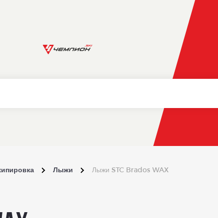
кипировка
Лыжи
Лыжи STC Brados WAX