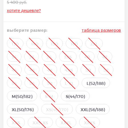
5 400 руб.
хотите дешевле?
выберите размер:
таблица размеров
130
140
150
160
2XL
34
36
38
3XS
40
42
44
46
48
4XS
50
52
54
56
58
L-XL
L(52/188)
M(50/182)
S-M
S(44/170)
XL(50/176)
XS(46/170)
XXL(56/188)
XXS
XXS-XS
XXXL
XXXS