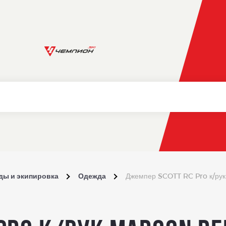
ды и экипировка
Одежда
Джемпер SCOTT RC Pro к/ру