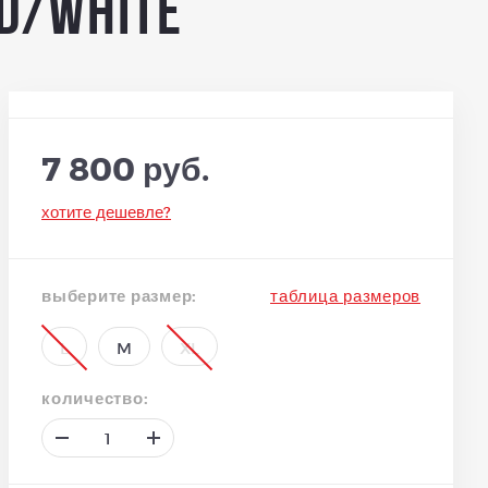
d/white
7 800 руб.
хотите дешевле?
выберите размер:
таблица размеров
L
M
XL
количество: