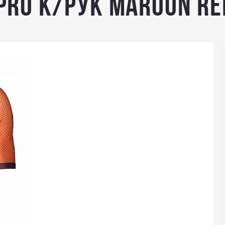
Pro к/рук maroon re