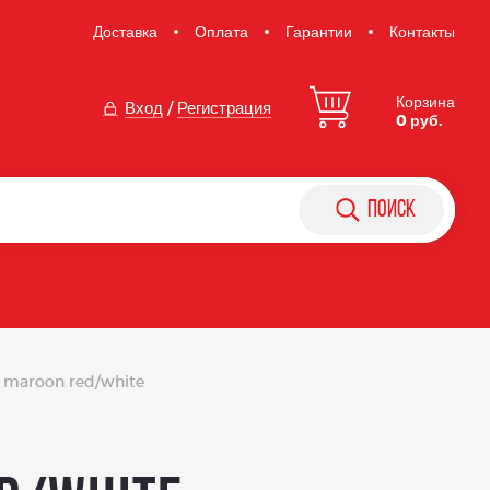
Доставка
Оплата
Гарантии
Контакты
Корзина
Вход
/
Регистрация
0 руб.
поиск
к maroon red/white