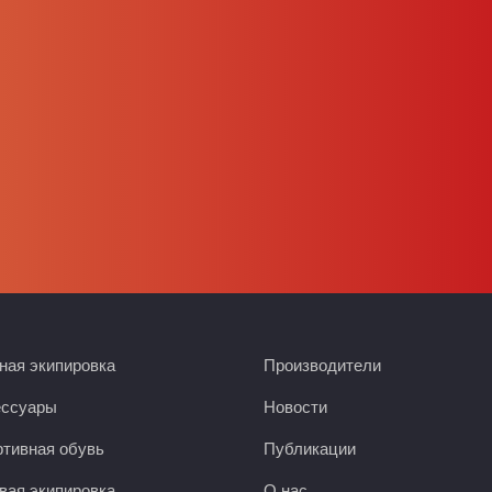
ая экипировка
Производители
ессуары
Новости
тивная обувь
Публикации
вая экипировка
О нас