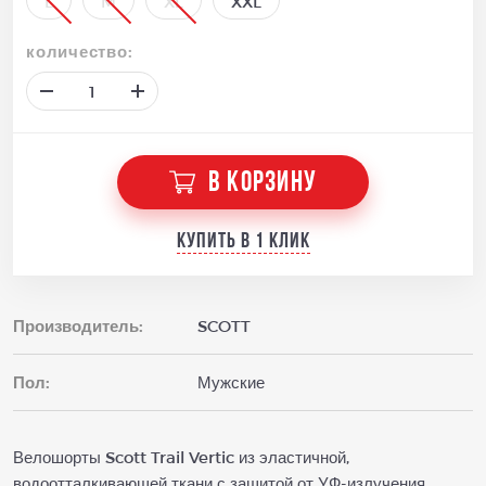
L
M
XL
XXL
количество:
В КОРЗИНУ
Купить в 1 клик
Производитель:
SCOTT
Пол:
Мужские
Велошорты Scott Trail Vertic из эластичной,
водоотталкивающей ткани с защитой от УФ-излучения,