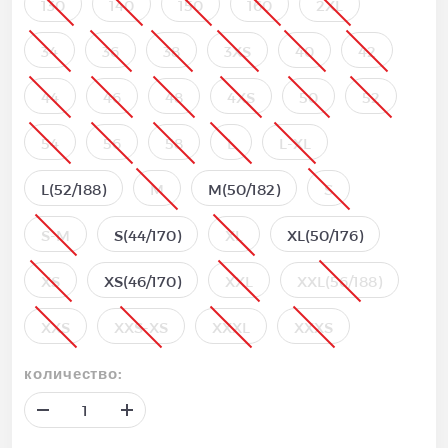
130
140
150
160
2XL
34
36
38
3XS
40
42
44
46
48
4XS
50
52
54
56
58
L
L-XL
L(52/188)
M
M(50/182)
S
S-M
S(44/170)
XL
XL(50/176)
XS
XS(46/170)
XXL
XXL(56/188)
XXS
XXS-XS
XXXL
XXXS
количество: