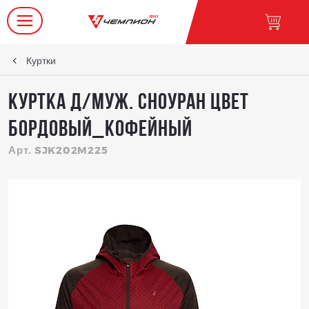
Куртки
Куртка д/муж. СноуРан цвет
бордовый_кофейный
Арт. SJK202M225