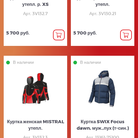
утепл. р. XS
утепл.
Арт. 3V132.7
Арт. 3V130.21
5 700 руб.
5 700 руб.
В наличии
В наличии
Куртка женская MISTRAL
Куртка SWIX Focus
утепл.
dawn, муж.,пух (т-син.)
Арт. 3V132.3
Арт. 13161-75100