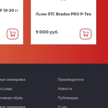
 19-20 гг
Лыжи STC Brados PRO P-Tex
9 000 руб.
ая экипировка
Производители
ессуары
Новости
тивная обувь
Публикации
вая экипировка
О нас