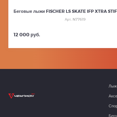
Беговые лыжи FISCHER LS SKATE IFP XTRA STIFF
Арт. N77619
12 000 руб.
Лыжн
Акс
Спор
Бего