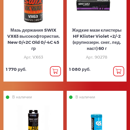
Мазь держания SWIX
Жидкие мази клистеры
VX63 высокофтористая,
HF Klister Violet +2/-2
New 0/+2C Old 0/-4C 45
(крупнозерн. снег, лед,
гр
наст) 60 г
Арт. VX63
Арт. 90278
1 770 руб.
1 080 руб.
В наличии
В наличии