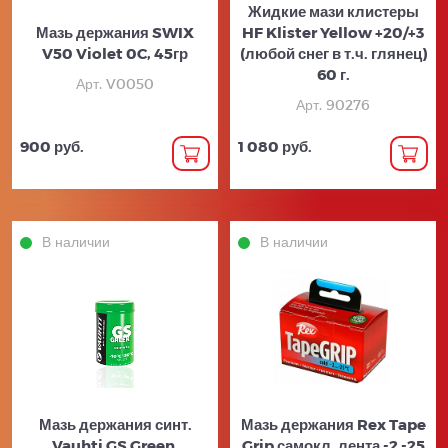
Жидкие мази клистеры
Мазь держания SWIX
HF Klister Yellow +20/+3
V50 Violet 0C, 45гр
(любой снег в т.ч. глянец)
60 г.
Арт. V0050
Арт. 90276
900 руб.
1 080 руб.
В наличии
В наличии
Мазь держания синт.
Мазь держания Rex Tape
Vauhti GS Green,
Grip самокл. лента -2 -25