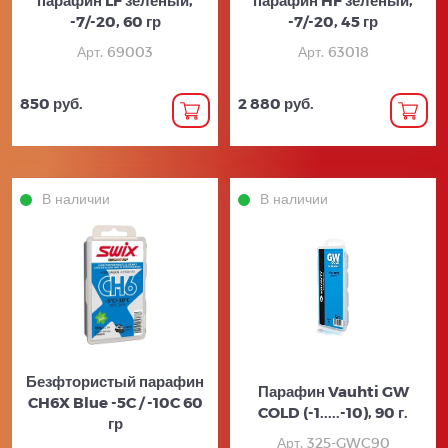
-7/-20, 60 гр
-7/-20, 45 гр
Арт. 69003
Арт. 63018
850 руб.
2 880 руб.
В наличии
В наличии
Безфтористый парафин
Парафин Vauhti GW
CH6X Blue -5C / -10C 60
COLD (-1.....-10), 90 г.
гр
Арт. 325-GWC90