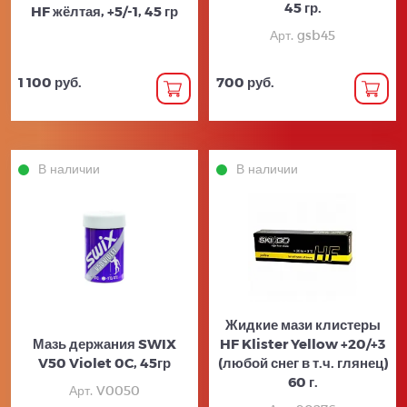
45 гр.
HF жёлтая, +5/-1, 45 гр
Арт. gsb45
1 100 руб.
700 руб.
В наличии
В наличии
Жидкие мази клистеры
Мазь держания SWIX
HF Klister Yellow +20/+3
V50 Violet 0C, 45гр
(любой снег в т.ч. глянец)
60 г.
Арт. V0050