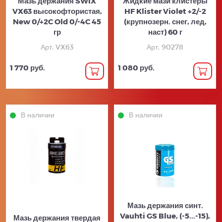
Мазь держания SWIX
Жидкие мази клистеры
VX63 высокофтористая,
HF Klister Violet +2/-2
New 0/+2C Old 0/-4C 45
(крупнозерн. снег, лед,
гр
наст) 60 г
Арт. VX63
Арт. 90278
1 770 руб.
1 080 руб.
В наличии
В наличии
Мазь держания синт.
Vauhti GS Blue, (-5...-15),
Мазь держания твердая