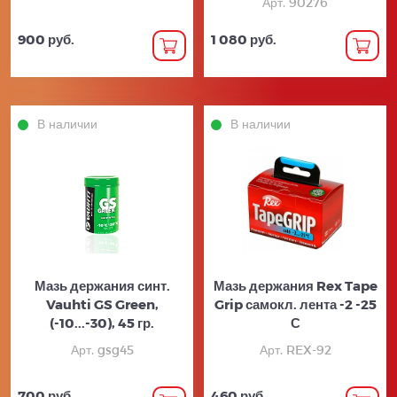
Арт. 90276
900 руб.
1 080 руб.
В наличии
В наличии
Мазь держания синт.
Мазь держания Rex Tape
Vauhti GS Green,
Grip самокл. лента -2 -25
(-10...-30), 45 гр.
С
Арт. gsg45
Арт. REX-92
700 руб.
460 руб.