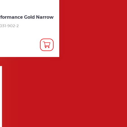
rformance Gold Narrow
031-902-2