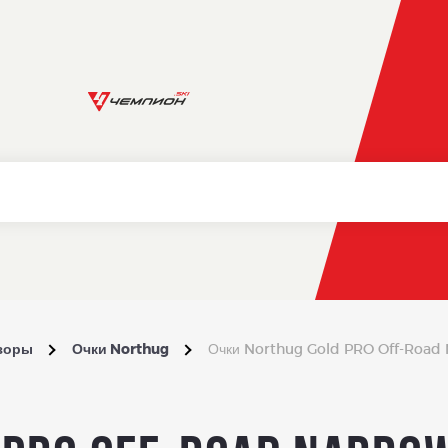
изоры
Очки Northug
Очки Northug Gold PRO Off-Road