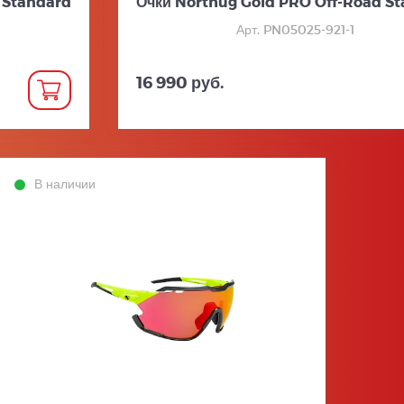
 Standard
Очки Northug Gold PRO Off-Road S
Арт. PN05025-921-1
16 990 руб.
В наличии