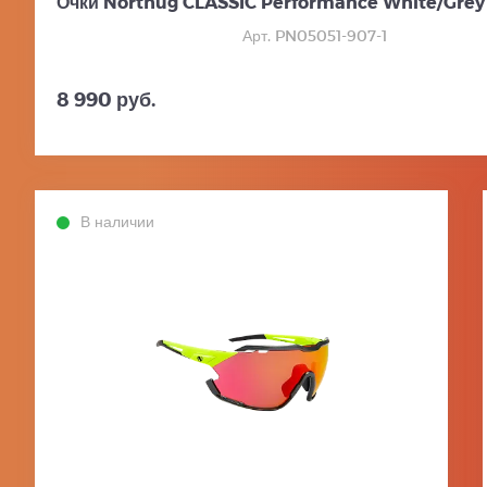
Очки Northug CLASSIC Performance White/Grey
Арт. PN05051-907-1
8 990 руб.
В наличии