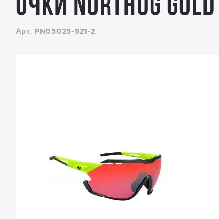
Очки Northug Gold
Арт. PN05025-921-2