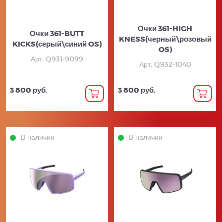
Очки 361-HIGH
Очки 361-BUTT
KNESS(черный\розовый
KICKS(серый\синий OS)
OS)
Арт. Q931-9099
Арт. Q932-1040
3 800 руб.
3 800 руб.
В наличии
В наличии