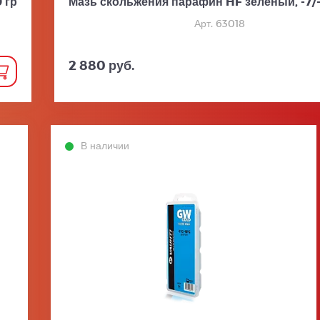
 гр
Мазь скольжения парафин HF зеленый, -7/-
Арт. 63018
2 880 руб.
В наличии