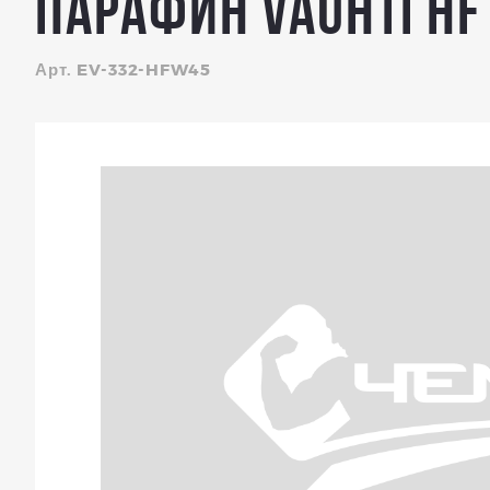
Парафин Vauhti HF W
Арт. EV-332-HFW45