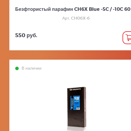
Безфтористый парафин CH6X Blue -5C / -10C 60
Арт. CH06X-6
550 руб.
В наличии