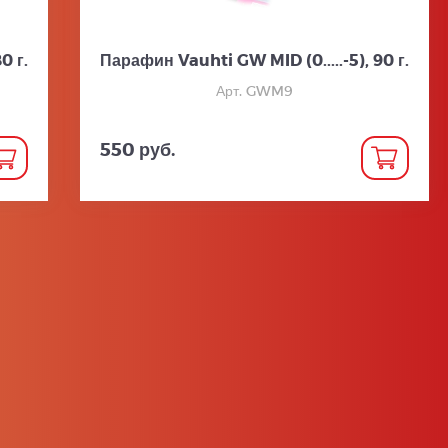
0 г.
Парафин Vauhti GW MID (0.....-5), 90 г.
Арт. GWM9
550 руб.