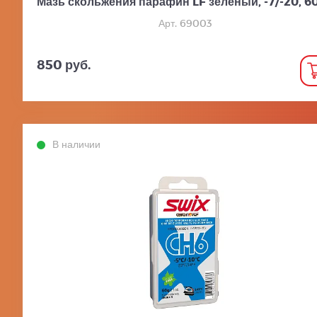
Мазь скольжения парафин LF зеленый, -7/-20, 60
Арт. 69003
850 руб.
В наличии