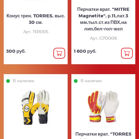
Перчатки врат. "MITRE
Конус трен. TORRES, выс.
Magnetite", р.11,лат.3
30 см.
мм,тыл.ст.из ПВХ,на
лип,бел-гол-жел
Арт. TR1005
Арт. G70008
300 руб.
1 600 руб.
В наличии
В наличии
Перчатки врат. "TORRES