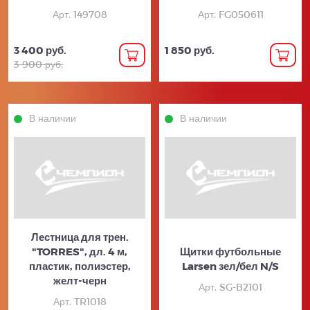
Арт. 149708
Арт. FG050611
3 400 руб.
1 850 руб.
3 900 руб.
В наличии
В наличии
Лестница для трен.
"TORRES", дл. 4 м,
Щитки футбольные
пластик, полиэстер,
Larsen зел/бел N/S
желт-черн
Арт. SG-B2101
Арт. TR1018