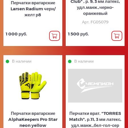
Club" , р. 9, 3 мм латекс,
Перчатки вратарские
удл.манж.,черно-
Larsen Radium черн/
оранжевый
желт р8
Арт. FG05079
1 000 руб.
1 500 руб.
В наличии
В наличии
Перчатки вратарские
Перчатки врат. "TORRES
AlphaKeepers Pro Star
Match", р.11, 3 мм латекс,
neon yellow
удл.манж.,бел-гол-сер